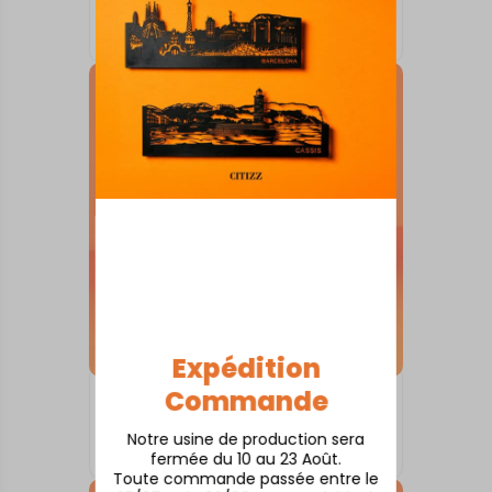
Andernos
À partir de
80,00
€
Expédition
Commande
SKYLINE SUR SOCLE
Ambleteuse
Notre usine de production sera
À partir de
80,00
€
fermée du 10 au 23 Août.
Toute commande passée entre le