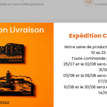
fferte en France Métropolitaine
contact@
Expédition
Notre usine de produc
10 au 23
Skyline 40cm + Support
Toute commande p
Matière : skyline en
25/07 et le 02/08 sera 
Finition : Laquage hau
31/0
Dimensions :larg. 40 c
03/08 et le 09/08 sera 
Possibilité de rétro-écla
07/
10/08 et le 30/08 sera 
14/0