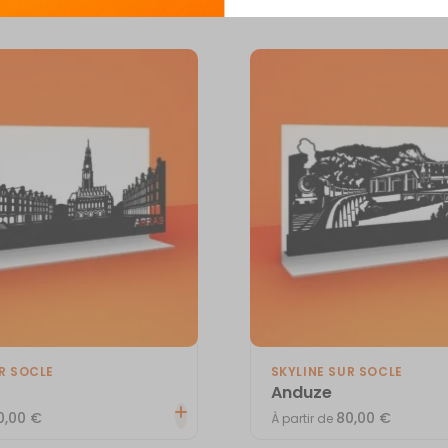
Vous aimerez aussi
R SOCLE
SKYLINE SUR SOCLE
Anduze
0,00
€
80,00
€
À partir de