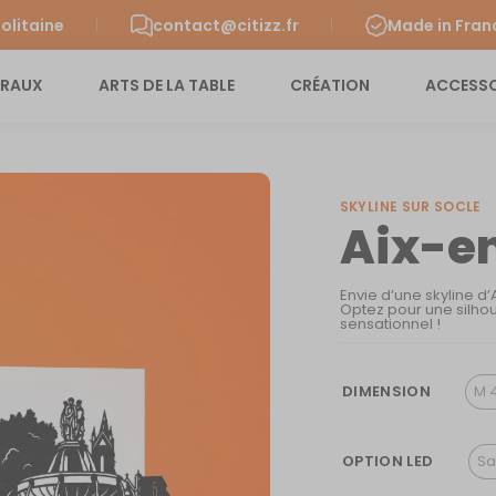
olitaine
contact@citizz.fr
Made in Fran
URAUX
ARTS DE LA TABLE
CRÉATION
ACCESSO
SKYLINE SUR SOCLE
Aix-e
Envie d’une skyline d
Optez pour une silhou
sensationnel !
DIMENSION
M 
OPTION LED
Sa