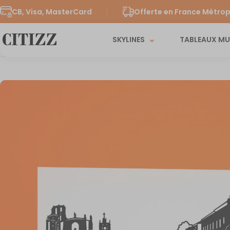
CB, Visa, MasterCard
Offerte en France Métrop
SKYLINES
TABLEAUX M