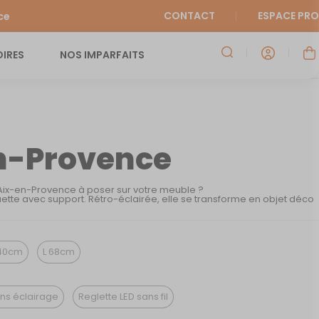
CONTACT
ESPACE PRO
ce
IRES
NOS IMPARFAITS
n-Provence
’Aix-en-Provence à poser sur votre meuble ?
ette avec support. Rétro-éclairée, elle se transforme en objet déco
40cm
L 68cm
ns éclairage
Reglette LED sans fil