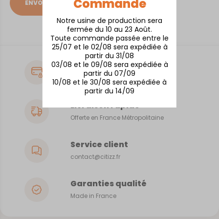
Commande
Notre usine de production sera
fermée du 10 au 23 Août.
Toute commande passée entre le
25/07 et le 02/08 sera expédiée à
partir du 31/08
03/08 et le 09/08 sera expédiée à
Paiement sécurisé
partir du 07/09
CB, Visa, MasterCard
10/08 et le 30/08 sera expédiée à
partir du 14/09
Livraison rapide
Offerte en France Métropolitaine
Service client
contact@citizz.fr
Garanties qualité
Made in France