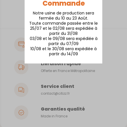
Commande
Notre usine de production sera
CONNEXION
fermée du 10 au 23 Août.
Toute commande passée entre le
25/07 et le 02/08 sera expédiée à
partir du 31/08
03/08 et le 09/08 sera expédiée à
Paiement sécurisé
partir du 07/09
CB, Visa, MasterCard
10/08 et le 30/08 sera expédiée à
partir du 14/09
Livraison rapide
Offerte en France Métropolitaine
Service client
contact@citizz.fr
Garanties qualité
Made in France