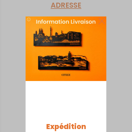
ADRESSE
Adresse
*
Pays
Choisissez un Pays
Ville
*
Code postal
*
Expédition