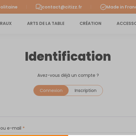
olitaine
contact@citizz.fr
Made in Fran
URAUX
ARTS DE LA TABLE
CRÉATION
ACCESSO
Identification
Avez-vous déjà un compte ?
Connexion
Inscription
t ou e-mail
*