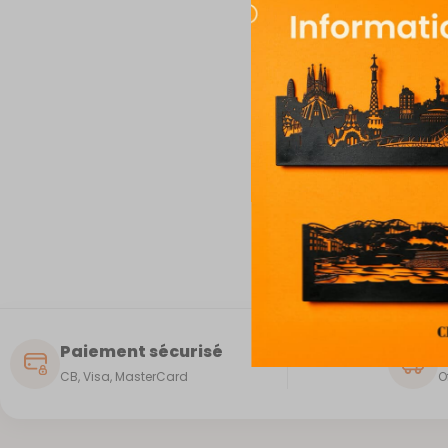
Mot de pa
SE CO
Mot de pa
Paiement sécurisé
L
CB, Visa, MasterCard
O