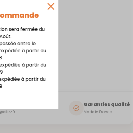
 Commande
tion sera fermée du
 Août.
assée entre le
expédiée à partir du
enir de moi
8
expédiée à partir du
09
expédiée à partir du
9
e client
Garanties qualité
citizz.fr
Made in France