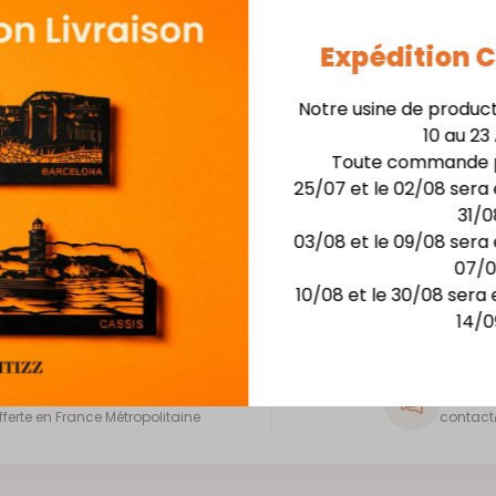
Expédition
sse
*
Notre usine de produc
10 au 23
Toute commande p
25/07 et le 02/08 sera 
Se souv
NNECTER
31/0
03/08 et le 09/08 sera 
07/
sse perdu ?
10/08 et le 30/08 sera 
14/0
ivraison rapide
Servic
fferte en France Métropolitaine
contact@