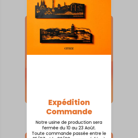
Arras
À partir de
80,00
€
Expédition
Commande
SKYLINE SUR SOCLE
Anglet
Notre usine de production sera
À partir de
80,00
€
fermée du 10 au 23 Août.
Toute commande passée entre le