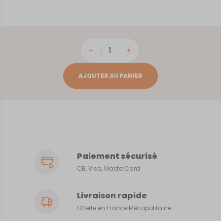
quantité
de
Aigues-
AJOUTER AU PANIER
Mortes
Paiement sécurisé
CB, Visa, MasterCard
Livraison rapide
Offerte en France Métropolitaine