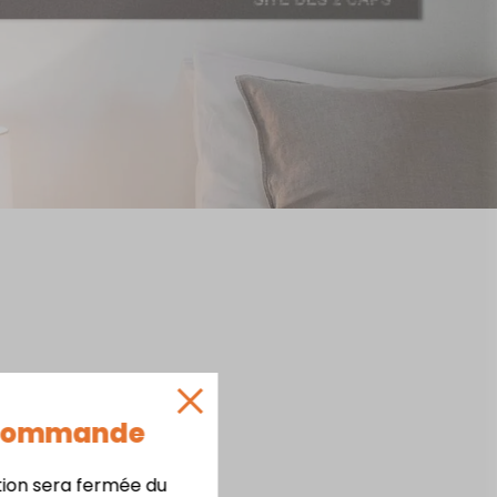
ion général
.
 Commande
tion sera fermée du