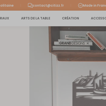
olitaine
contact@citizz.fr
Made in Fran
URAUX
ARTS DE LA TABLE
CRÉATION
ACCESSO