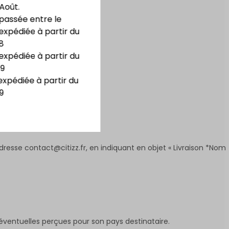
 Août.
assée entre le
 de la commande.
expédiée à partir du
8
expédiée à partir du
09
expédiée à partir du
9
adresse
contact@citizz.fr
, en indiquant en objet « Livraison *Nom
 éventuelles perçues pour son pays destinataire.