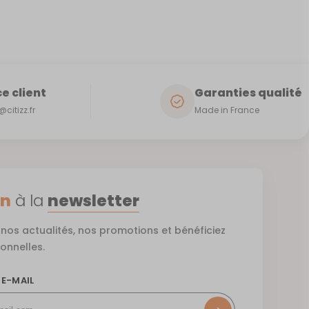
e client
Garanties qualité
citizz.fr
Made in France
on
à la
newsletter
nos actualités, nos promotions et bénéficiez
ionnelles.
 E-MAIL