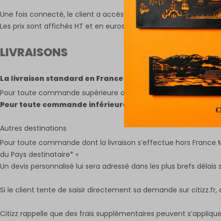
Une fois connecté, le client a accès à tout le catalogue avec les
Les prix sont affichés HT et en euros. Ils seront par voie de 
LIVRAISONS
La livraison standard en France métropolitaine (Corse, 
Pour toute commande supérieure ou égale à 500€ HT, la livrai
Pour toute commande inférieure à 500€ HT, les frais de l
Autres destinations
Pour toute commande dont la livraison s’effectue hors France M
du Pays destinataire* »
Un devis personnalisé lui sera adressé dans les plus brefs déla
Si le client tente de saisir directement sa demande sur citizz.fr
Citizz rappelle que des frais supplémentaires peuvent s’applique