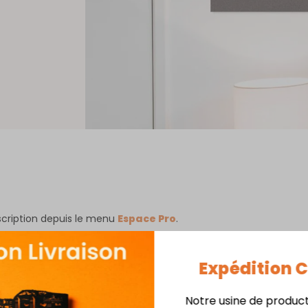
nscription depuis le menu
Espace Pro
.
 de TVA intra-communautaire.
l indiquée. La connexion s’effectue depuis
le menu de connex
Expédition
Notre usine de produc