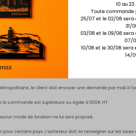
10 au 23
 tarifs préférentiels applicables à nos revendeurs.
Toute commande p
conséquence majorés du taux de TVA en France applicable au jour
25/07 et le 02/08 sera 
31/0
03/08 et le 09/08 sera 
07/
10/08 et le 30/08 sera 
Monaco, Andorre) est offerte.
14/0
son gratuite est automatiquement proposée.
ivraisons sont facturés 50€ HT.
étropolitaine, le client doit envoyer une demande par mail à l’
is si la commande est supérieure ou égale à 500€ HT.
, aucun mode de livraison ne lui sera proposé.
r pour certains pays. L’acheteur doit se renseigner sur les taxes