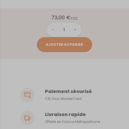
73,00
€
TTC
quantité
de
ILE
AJOUTER AU PANIER
D'YEU
Paiement sécurisé
CB, Visa, MasterCard
Livraison rapide
Offerte en France Métropolitaine