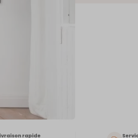
AM
ivraison rapide
Servic