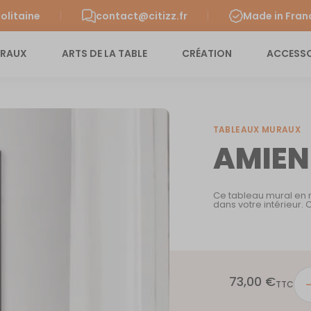
olitaine
contact@citizz.fr
Made in Fran
URAUX
ARTS DE LA TABLE
CRÉATION
ACCESSO
TABLEAUX MURAUX
AMIEN
Ce tableau mural en m
dans votre intérieur.
73,00
€
quan
TTC
de