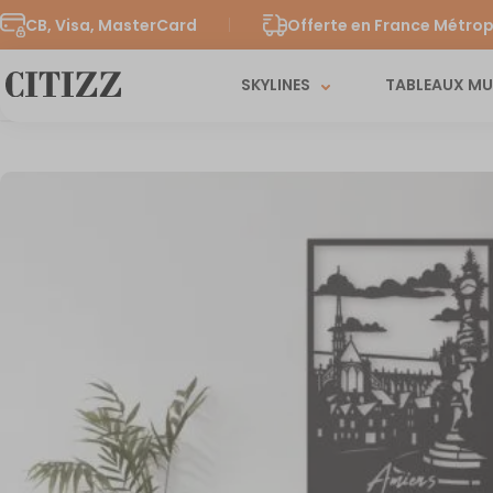
CB, Visa, MasterCard
Offerte en France Métrop
SKYLINES
TABLEAUX M