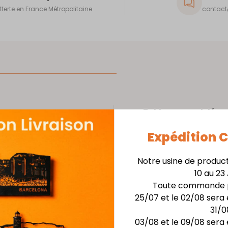
fferte en France Métropolitaine
contact@
eur avec
Tableau mural décor
ant la
Expédition
Matière :
Acier épaiss
tique du
 la
Finition :
Laquage noir 
Notre usine de produc
10 au 23
her et
Installation facile avec 
Toute commande p
ortera
25/07 et le 02/08 sera 
votre
Dimensions :
31/0
03/08 et le 09/08 sera 
oration
larg. 42 cm x haut. 59,