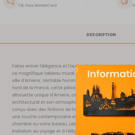
CB, Visa, MasterCard
O
DESCRIPTION
Faites entrer l’élégance et l’authenticité dans votre intéri
ce magnifique tableau mural en métal découpé représent
ville d’Amiens. Véritable hommage à cette cité embléma
nord de la France, cette pièce au design moderne sublime
silhouette unique d’Amiens, célèbre pour son patrimoine
architectural et son atmosphère vibrante. Facile à accroc
conçu avec des finitions de haute qualité, ce tableau app
une touche contemporaine et chaleureuse à votre salon, 
chambre ou votre bureau. Laissez-vous séduire par cette
invitation au voyage et à l’élégance, et offrez à votre déc