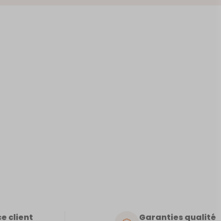
NTE-
TOIRE
e client
Garanties qualité