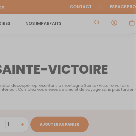
CONTACT
ESPACE PRO
ce
IRES
NOS IMPARFAITS
 SAINTE-VICTOIRE
métal découpé représentant la montagne Sainte-Victoire va faire
intérieur. Comblez vos envies de chic et de voyage sans plus tarder !
tité
AJOUTER AU PANIER