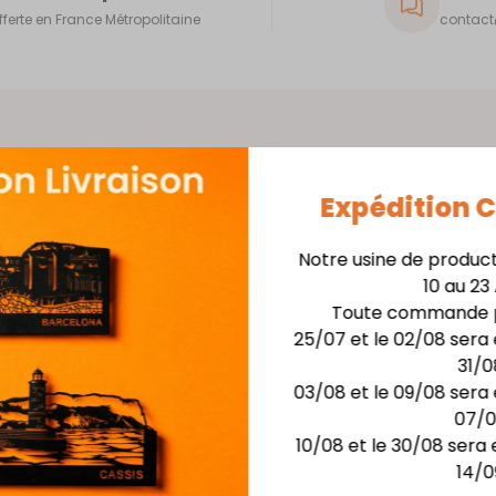
fferte en France Métropolitaine
contact@
Expédition
Tableau mural décor
Notre usine de produc
10 au 23
Matière
:
Acier épaiss
Toute commande p
25/07 et le 02/08 sera 
Finition :
Laquage noir 
31/0
Installation facile avec 
03/08 et le 09/08 sera 
07/
Dimensions :
10/08 et le 30/08 sera 
larg. 42 cm x haut. 59,
14/0