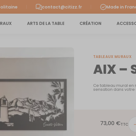
olitaine
contact@citizz.fr
Made in Fran
URAUX
ARTS DE LA TABLE
CRÉATION
ACCESSO
TABLEAUX MURAUX
AIX –
Ce tableau mural en 
sensation dans votre 
73,00
€
quan
TTC
de