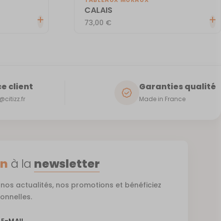
CALAIS
73,00
€
e client
Garanties qualité
citizz.fr
Made in France
on
à la
newsletter
nos actualités, nos promotions et bénéficiez
ionnelles.
 E-MAIL