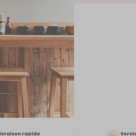
AIX
-
SAI
VIC
ivraison rapide
Servic