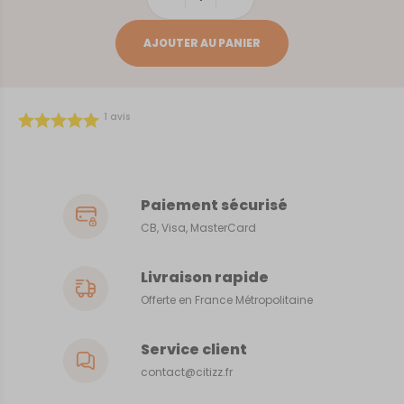
de
DUNKERQUE
AJOUTER AU PANIER
-
JEAN
BART
1
avis
Paiement sécurisé
CB, Visa, MasterCard
Livraison rapide
Offerte en France Métropolitaine
Service client
contact@citizz.fr