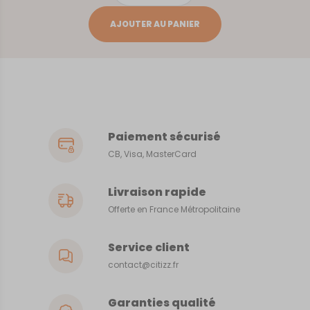
de
ARGENTON-
AJOUTER AU PANIER
SUR-
CREUSE
Paiement sécurisé
CB, Visa, MasterCard
Livraison rapide
Offerte en France Métropolitaine
Service client
contact@citizz.fr
Garanties qualité