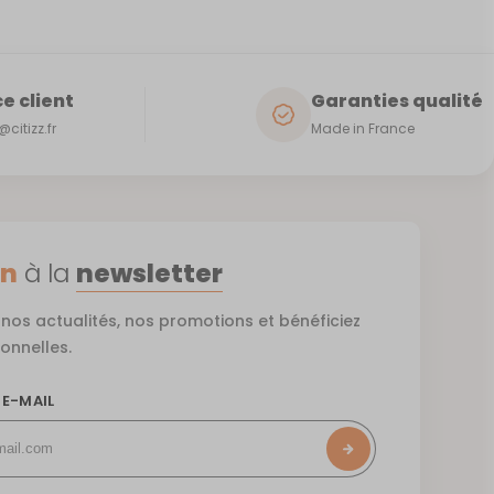
e client
Garanties qualité
citizz.fr
Made in France
on
à la
newsletter
nos actualités, nos promotions et bénéficiez
ionnelles.
 E-MAIL