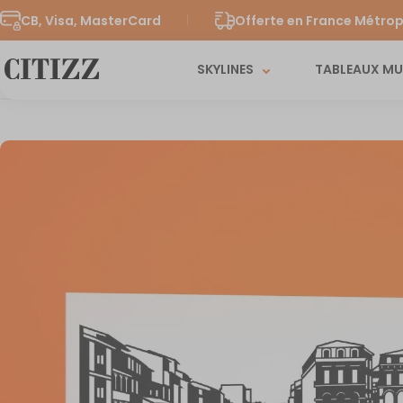
CB, Visa, MasterCard
Offerte en France Métrop
SKYLINES
TABLEAUX M