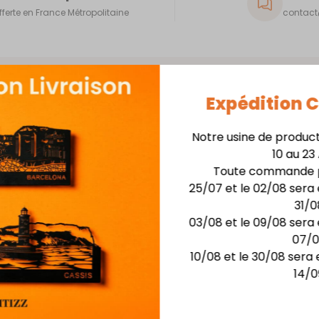
fferte en France Métropolitaine
contact@
Expédition
Notre usine de produc
10 au 23
Skyline 40cm + Support
Toute commande p
25/07 et le 02/08 sera 
Matière : skyline en
31/0
Finition : Laquage hau
03/08 et le 09/08 sera 
Dimensions :larg. 40 c
07/
Possibilité de rétro-écla
10/08 et le 30/08 sera 
14/0
Vous aimerez aussi