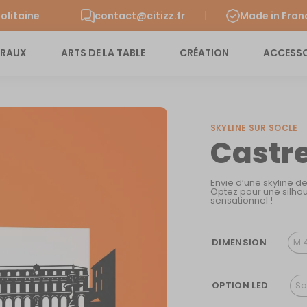
olitaine
contact@citizz.fr
Made in Fran
URAUX
ARTS DE LA TABLE
CRÉATION
ACCESSO
SKYLINE SUR SOCLE
Castr
Envie d’une skyline d
Optez pour une silhou
sensationnel !
DIMENSION
M 
OPTION LED
Sa