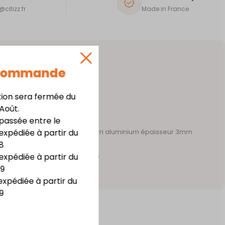
citizz.fr
Made in France
 Commande
tion sera fermée du
 Août.
assée entre le
expédiée à partir du
 acier épaisseur 1mm – support en aluminium épaisseur 3mm
8
te résistance
expédiée à partir du
m x haut. 20,8 cm x prof. 7,3 cm
09
irage LED
expédiée à partir du
9