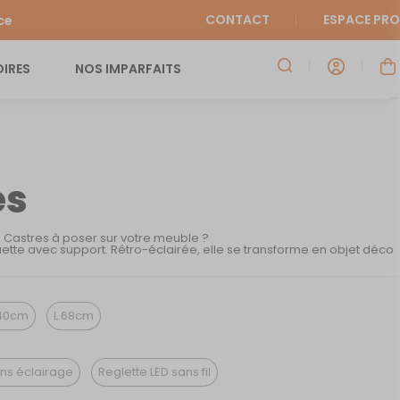
CONTACT
ESPACE PRO
ce
IRES
NOS IMPARFAITS
es
e Castres à poser sur votre meuble ?
ette avec support. Rétro-éclairée, elle se transforme en objet déco
40cm
L 68cm
ns éclairage
Reglette LED sans fil