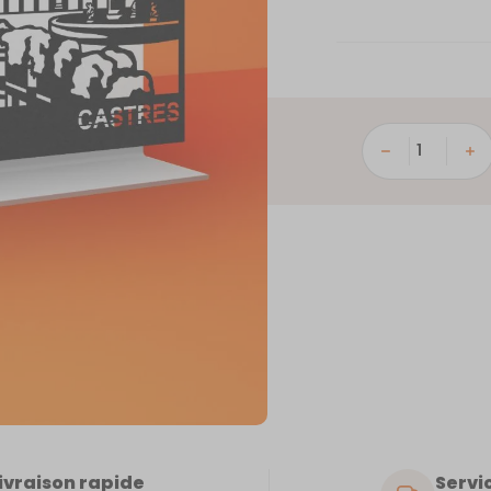
quantité
de
Castres
ivraison rapide
Servic