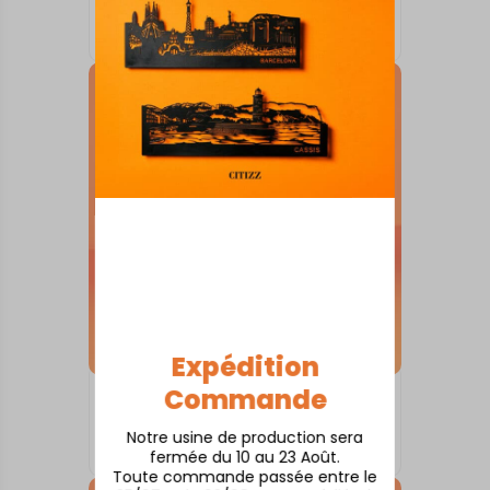
Antibes
À partir de
80,00
€
Expédition
Commande
SKYLINE SUR SOCLE
Anglet
Notre usine de production sera
À partir de
80,00
€
fermée du 10 au 23 Août.
Toute commande passée entre le