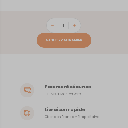
quantité
de
Bergues
AJOUTER AU PANIER
Paiement sécurisé
CB, Visa, MasterCard
Livraison rapide
Offerte en France Métropolitaine