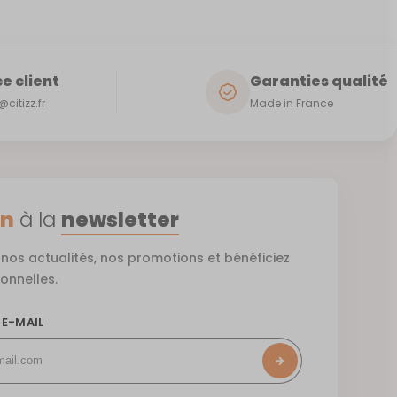
e client
Garanties qualité
citizz.fr
Made in France
on
à la
newsletter
nos actualités, nos promotions et bénéficiez
ionnelles.
 E-MAIL