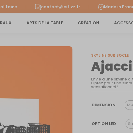
olitaine
contact@citizz.fr
Made in Fran
URAUX
ARTS DE LA TABLE
CRÉATION
ACCESSO
SKYLINE SUR SOCLE
Ajacc
Envie d’une skyline d
Optez pour une silhou
sensationnel !
DIMENSION
M 
OPTION LED
Sa