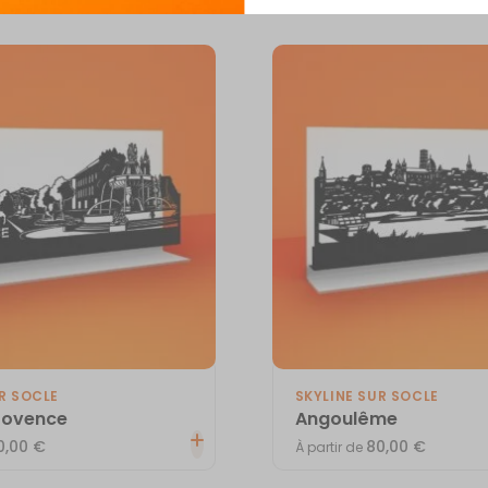
R SOCLE
SKYLINE SUR SOCLE
rovence
Angoulême
0,00
€
80,00
€
À partir de