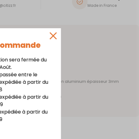
citizz.fr
Made in France
 Commande
tion sera fermée du
 Août.
assée entre le
expédiée à partir du
 acier épaisseur 1mm – support en aluminium épaisseur 3mm
8
te résistance
expédiée à partir du
m x haut. 20,8 cm x prof. 7,3 cm
09
irage LED
expédiée à partir du
9