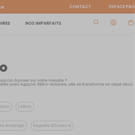
CONTACT
ESPACE PRO
ce
IRES
NOS IMPARFAITS
io
’Ajaccio à poser sur votre meuble ?
ette avec support. Rétro-éclairée, elle se transforme en objet déco
40cm
L 68cm
ns éclairage
Reglette LED sans fil