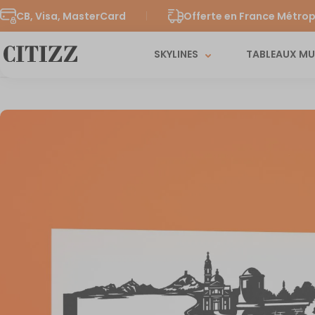
CB, Visa, MasterCard
Offerte en France Métrop
SKYLINES
TABLEAUX M