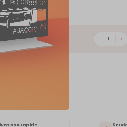
quantité
de
Ajaccio
ivraison rapide
Servic