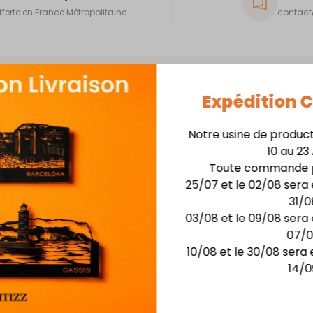
fferte en France Métropolitaine
contact@
Expédition
Notre usine de produc
10 au 23
Skyline 40cm + Support
Toute commande p
25/07 et le 02/08 sera 
Matière : skyline en
31/0
Finition : Laquage hau
03/08 et le 09/08 sera 
Dimensions :larg. 40 c
07/
Possibilité de rétro-écla
10/08 et le 30/08 sera 
14/0
Vous aimerez aussi