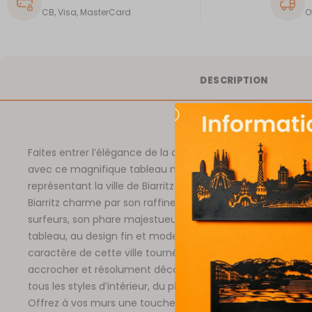
CB, Visa, MasterCard
O
DESCRIPTION
Faites entrer l’élégance de la côte basque dans votre inté
avec ce magnifique tableau mural en métal découpé
représentant la ville de Biarritz. Station balnéaire embléma
Biarritz charme par son raffinement, ses plages prisées de
surfeurs, son phare majestueux et ses villas Belle Époque.
tableau, au design fin et moderne, capture toute la beaut
caractère de cette ville tournée vers l’océan. Léger, facile
accrocher et résolument décoratif, il s’intègre à merveille
tous les styles d’intérieur, du plus contemporain au plus 
Offrez à vos murs une touche de voyage, de prestige et 