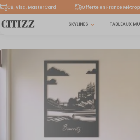
CB, Visa, MasterCard
Offerte en France Métrop
SKYLINES
TABLEAUX M