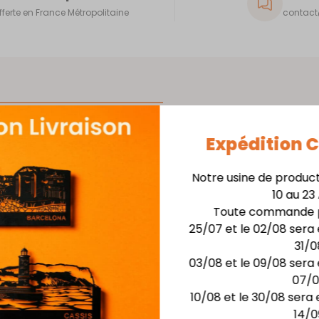
fferte en France Métropolitaine
contact@
Expédition
rieur
Tableau mural décorati
Notre usine de produc
Matière :
Acier épaiss
tique,
10 au 23
s
Toute commande p
Finition :
Laquage noir 
 Ce
25/07 et le 02/08 sera 
é et le
31/0
Installation facile avec 
 à
03/08 et le 09/08 sera 
 dans
07/
**Dimensions :**larg. 4
bohème.
10/08 et le 30/08 sera 
de
14/0