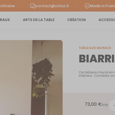
olitaine
contact@citizz.fr
Made in Fran
URAUX
ARTS DE LA TABLE
CRÉATION
ACCESSO
TABLEAUX MURAUX
BIARR
Ce tableau mural en m
intérieur. Comblez vo
73,00
€
quan
TTC
de