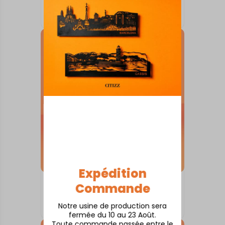
Argenton-sur-Creuse
À partir de
80,00
€
Expédition
SKYLINE SUR SOCLE
Commande
Amboise
Notre usine de production sera
À partir de
80,00
€
fermée du 10 au 23 Août.
Toute commande passée entre le