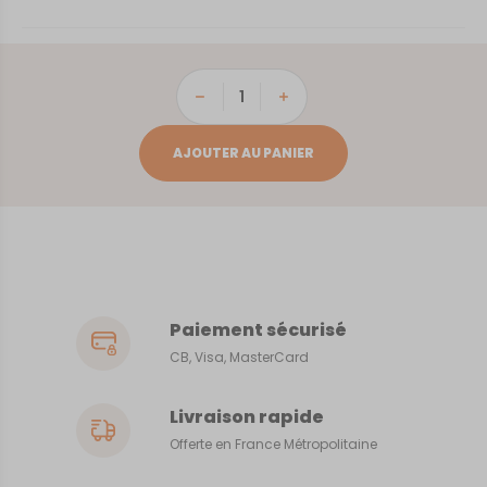
quantité
de
Vesoul
AJOUTER AU PANIER
Paiement sécurisé
CB, Visa, MasterCard
Livraison rapide
Offerte en France Métropolitaine