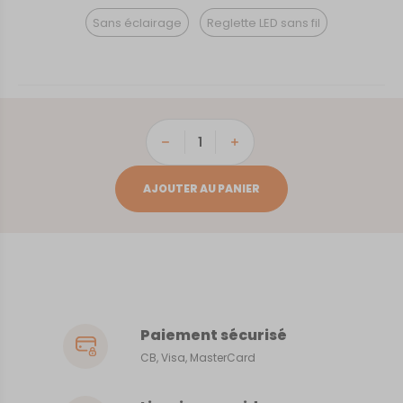
Sans éclairage
Reglette LED sans fil
quantité
de
Vannes
AJOUTER AU PANIER
Paiement sécurisé
CB, Visa, MasterCard