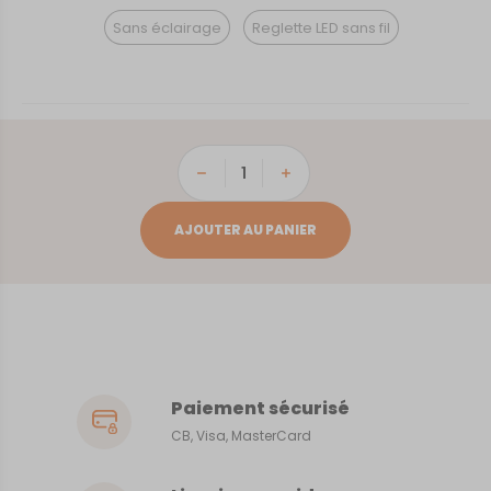
Sans éclairage
Reglette LED sans fil
quantité
de
La
AJOUTER AU PANIER
Havane
Paiement sécurisé
CB, Visa, MasterCard