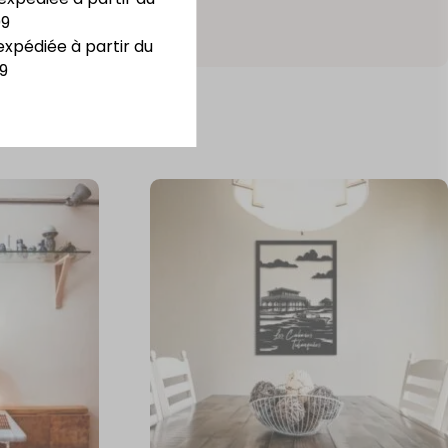
09
expédiée à partir du
9