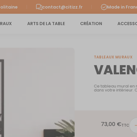
olitaine
contact@citizz.fr
Made in Fran
URAUX
ARTS DE LA TABLE
CRÉATION
ACCESSO
TABLEAUX MURAUX
VALEN
Ce tableau mural en m
dans votre intérieur.
73,00
€
quan
TTC
de