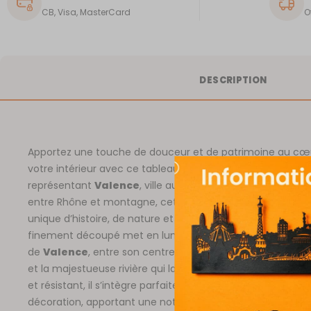
CB, Visa, MasterCard
O
DESCRIPTION
Apportez une touche de douceur et de patrimoine au cœ
votre intérieur avec ce tableau mural en métal découpé
représentant
Valence
, ville au charme méditerranéen. S
entre Rhône et montagne, cette ville séduit par son mél
unique d’histoire, de nature et de modernité. Ce tableau
finement découpé met en lumière la silhouette embléma
de
Valence
, entre son centre historique, ses jardins verd
et la majestueuse rivière qui la traverse. Léger, facile à a
et résistant, il s’intègre parfaitement à tous les styles de
décoration, apportant une note d’élégance et de tranquilli