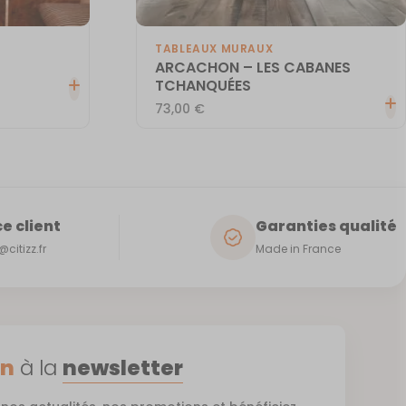
TABLEAUX MURAUX
ARCACHON – LES CABANES
TCHANQUÉES
73,00
€
e client
Garanties qualité
citizz.fr
Made in France
on
à la
newsletter