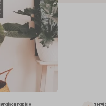
VA
ivraison rapide
Servic