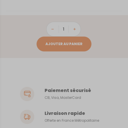
quantité
de
San
AJOUTER AU PANIER
Sebastian
Paiement sécurisé
CB, Visa, MasterCard
Livraison rapide
Offerte en France Métropolitaine