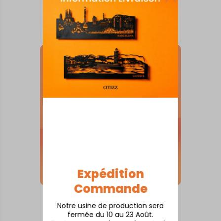
SKYLINE SUR SOCLE
Alès
À partir de
80,00
€
Expédition
Commande
SKYLINE SUR SOCLE
Notre usine de production sera
Annecy
fermée du 10 au 23 Août.
À partir de
80,00
€