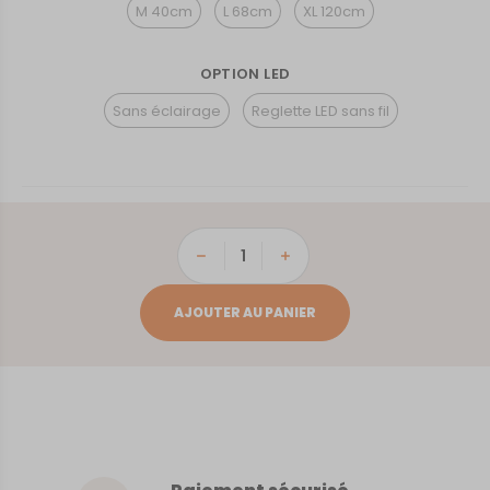
M 40cm
L 68cm
XL 120cm
OPTION LED
Sans éclairage
Reglette LED sans fil
quantité
de
Saint-
AJOUTER AU PANIER
Jean-
de-
Luz