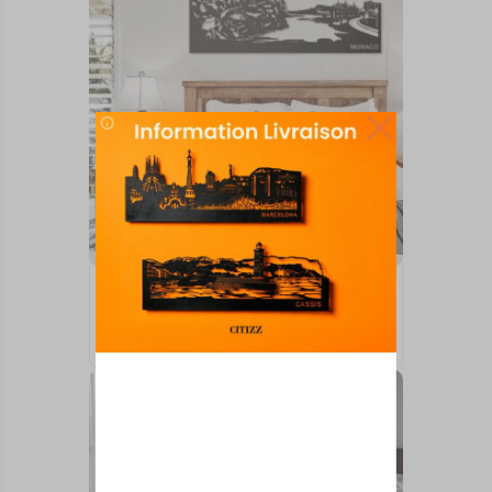
INTERNATIONAL
Monaco
À partir de
50,00
€