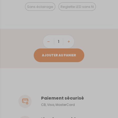
Sans éclairage
Reglette LED sans fil
quantité
de
Genève
AJOUTER AU PANIER
Paiement sécurisé
CB, Visa, MasterCard