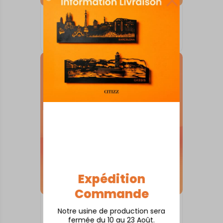
SKYLINE SUR SOCLE
Amboise
À partir de
80,00
€
Expédition
Commande
SKYLINE SUR SOCLE
Notre usine de production sera
Argenton-sur-Creuse
fermée du 10 au 23 Août.