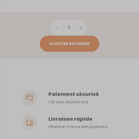
quantité
de
Rome
AJOUTER AU PANIER
Paiement sécurisé
CB, Visa, MasterCard
Livraison rapide
Offerte en France Métropolitaine