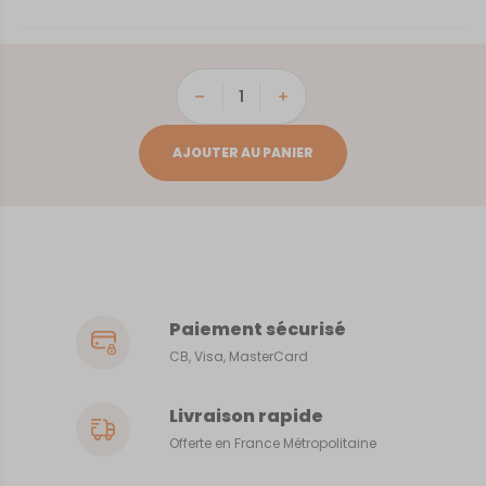
quantité
de
Anduze
AJOUTER AU PANIER
Paiement sécurisé
CB, Visa, MasterCard
Livraison rapide
Offerte en France Métropolitaine