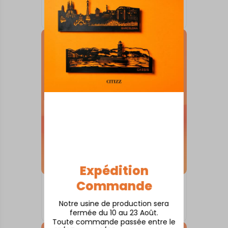
Arles
À partir de
80,00
€
Expédition
Commande
SKYLINE SUR SOCLE
Annecy
Notre usine de production sera
À partir de
80,00
€
fermée du 10 au 23 Août.
Toute commande passée entre le