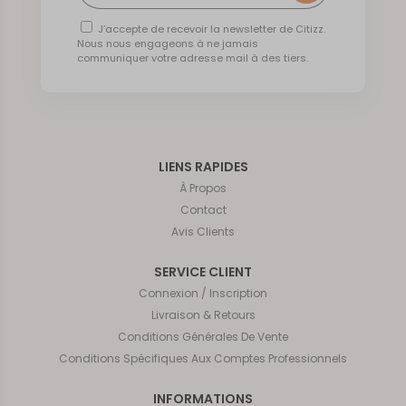
J’accepte de recevoir la newsletter de Citizz.
Nous nous engageons à ne jamais
communiquer votre adresse mail à des tiers.
LIENS RAPIDES
À Propos
Contact
Avis Clients
SERVICE CLIENT
Connexion / Inscription
Livraison & Retours
Conditions Générales De Vente
Conditions Spécifiques Aux Comptes Professionnels
INFORMATIONS