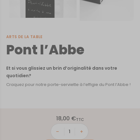
ARTS DE LA TABLE
Pont l’Abbe
Et si vous glissiez un brin d’originalité dans votre
quotidien?
Craquez pour notre porte-serviette à l’effigie du Pont l’Abbe !
18,00
€
TTC
quantité
de