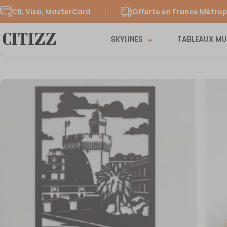
CB, Visa, MasterCard
Offerte en France Métrop
SKYLINES
TABLEAUX M