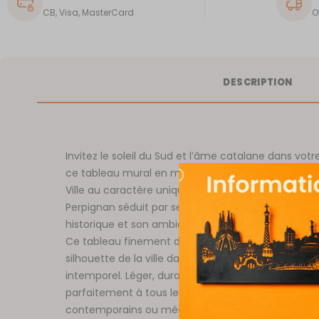
CB, Visa, MasterCard
O
DESCRIPTION
Invitez le soleil du Sud et l’âme catalane dans votr
ce tableau mural en métal découpé représentant
Ville au caractère unique, entre Méditerranée et P
Perpignan séduit par ses ruelles colorées, son rich
historique et son ambiance chaleureuse aux accen
Ce tableau finement découpé évoque avec éléga
silhouette de la ville dans un design moderne, épu
intemporel. Léger, durable et facile à accrocher, il 
parfaitement à tous les styles d’intérieur, qu’ils soi
contemporains ou méditerranéens. Offrez à vos m