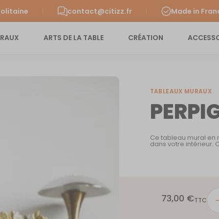
olitaine
contact@citizz.fr
Made in Fran
URAUX
ARTS DE LA TABLE
CRÉATION
ACCESSO
TABLEAUX MURAUX
PERPI
Ce tableau mural en m
dans votre intérieur.
73,00
€
quan
TTC
de