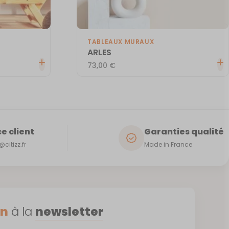
TABLEAUX MURAUX
ARLES
73,00
€
e client
Garanties qualité
citizz.fr
Made in France
on
à la
newsletter