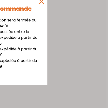
 Commande
tion sera fermée du
 Août.
assée entre le
expédiée à partir du
8
expédiée à partir du
09
expédiée à partir du
9