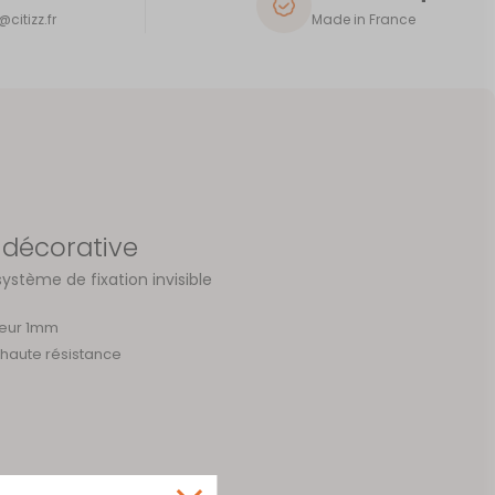
citizz.fr
Made in France
 décorative
système de fixation invisible
seur 1mm
r haute résistance