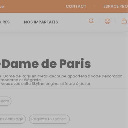
CONTACT
ESPACE PRO
ce
IRES
NOS IMPARFAITS
-Dame de Paris
re-Dame de Paris en métal découpé apportera à votre décoration
e moderne et élégante.
ous avec cette Skyline original et facile à poser.
40cm
ns éclairage
Reglette LED sans fil