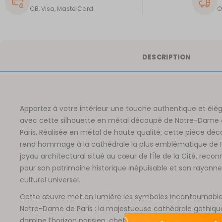
CB, Visa, MasterCard
O
DESCRIPTION
Apportez à votre intérieur une touche authentique et élé
avec cette silhouette en métal découpé de Notre-Dame
Paris. Réalisée en métal de haute qualité, cette pièce déc
rend hommage à la cathédrale la plus emblématique de 
joyau architectural situé au cœur de l’Île de la Cité, reco
pour son patrimoine historique inépuisable et son rayon
culturel universel.
Cette œuvre met en lumière les symboles incontournabl
Notre-Dame de Paris : la majestueuse cathédrale gothiqu
domine l’horizon parisien, chef-d’œuvre architectural adm