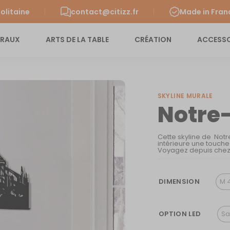
olitaine
contact@citizz.fr
Made in Fran
URAUX
ARTS DE LA TABLE
CRÉATION
ACCESSO
SKYLINE MURALE
Notre
Cette skyline de Not
intérieure une touch
Voyagez depuis chez v
DIMENSION
M 
OPTION LED
Sa