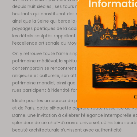
depuis huit siècles ; ses tours monumentales et ses arcs-
boutants qui constituent des repères mondialement reco
ainsi que la Seine qui berce la cathédrale et façonne les
paysages poétiques de la capitale. Les façades ornement
les détails sculptés rappellent la perfection de son art got
l’excellence artisanale du Moyen Âge.
On y retrouve toute l’âme singulière de Paris : une ville où 
patrimoine médiéval, la spiritualité intemporelle et le dy
contemporain se rencontrent harmonieusement. Son hist
religieuse et culturelle, son attachement à la préservatio
patrimoine mondial, ainsi que la magie de vivre qui éman
rues participent à l’identité forte et attachante de la capit
Idéale pour les amoureux de patrimoine, d’architecture g
et de Paris, cette silhouette capture toute l’essence de N
Dame. Une invitation à célébrer l’élégance intemporelle et
splendeur de ce chef-d’œuvre universel, où histoire sacré
beauté architecturale s’unissent avec authenticité.