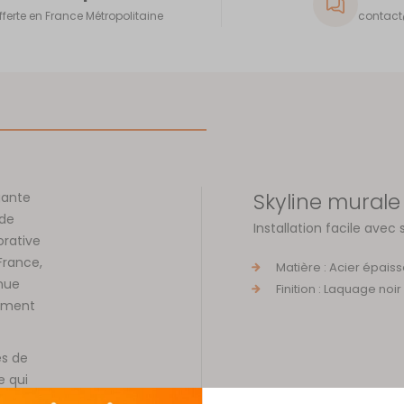
fferte en France Métropolitaine
contact@
Skyline murale
gante
 de
Installation facile avec 
orative
France,
Matière : Acier épais
nnue
Finition : Laquage noi
nement
es de
e qui
iré