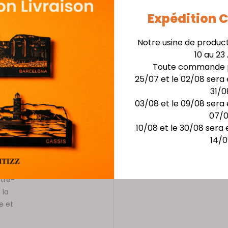
Expédition
nnus ;
Notre usine de produc
ées et
10 au 23
hique et
Toute commande p
25/07 et le 02/08 sera 
le
31/0
namisme
03/08 et le 09/08 sera 
oire
07/
n du
10/08 et le 30/08 sera 
e de ses
14/0
ale.
othique
otre-
 la
e et