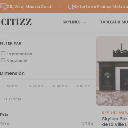
CB, Visa, MasterCard
Offerte en France Métrop
SKYLINES
TABLEAUX M
FILTER PAR
En promotion
Nouveauté
Dimension
50CM
M 50CM
M 40CM
L 68CM
XL 120CM
SKYLINE MUR
Prix
Skyline Par
€
€
de la Ville