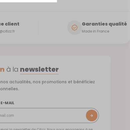
e client
Garanties qualité
citizz.fr
Made in France
on
à la
newsletter
nos actualités, nos promotions et bénéficiez
ionnelles.
 E-MAIL
evoir la newsletter de Citizz. Nous nous engageons à ne