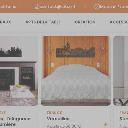
olitaine
contact@citizz.fr
Made in Fran
URAUX
ARTS DE LA TABLE
CRÉATION
ACCESSO
ALE
FRANCE
FRA
is : l’élégance
Versailles
Sai
 Lumière
50,00
€
À partir de
À par