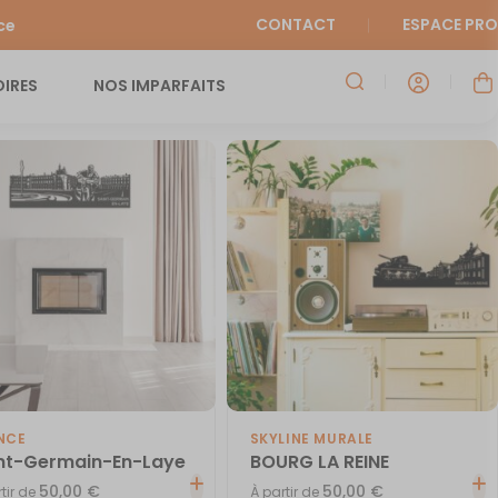
CONTACT
ESPACE PRO
ce
IRES
NOS IMPARFAITS
NCE
SKYLINE MURALE
nt-Germain-En-Laye
BOURG LA REINE
50,00
€
50,00
€
tir de
À partir de