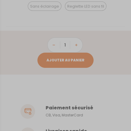
Sans éclairage
Reglette LED sans fil
quantité
de
Montignac-
AJOUTER AU PANIER
Lascaux
Paiement sécurisé
CB, Visa, MasterCard