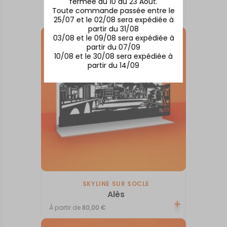
fermée du 10 au 23 Août.
Arcachon
Toute commande passée entre le
À partir de
80,00
€
25/07 et le 02/08 sera expédiée à
partir du 31/08
03/08 et le 09/08 sera expédiée à
partir du 07/09
10/08 et le 30/08 sera expédiée à
partir du 14/09
SKYLINE SUR SOCLE
Alès
À partir de
80,00
€