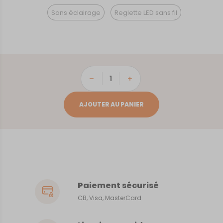
Sans éclairage
Reglette LED sans fil
quantité
de
Millau
AJOUTER AU PANIER
Paiement sécurisé
CB, Visa, MasterCard