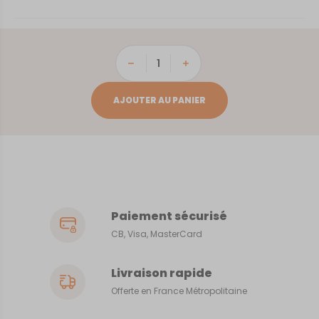
quantité
de
Malzieu-
AJOUTER AU PANIER
Ville
Paiement sécurisé
CB, Visa, MasterCard
Livraison rapide
Offerte en France Métropolitaine