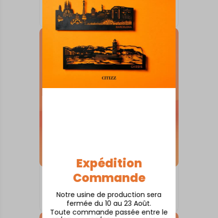
Anglet
À partir de
80,00
€
Expédition
Commande
SKYLINE SUR SOCLE
Albi
Notre usine de production sera
À partir de
80,00
€
fermée du 10 au 23 Août.
Toute commande passée entre le