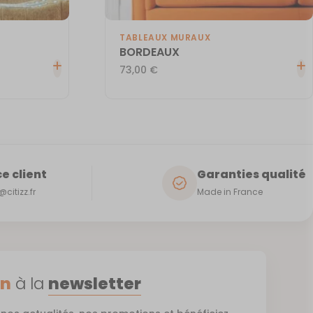
TABLEAUX MURAUX
BORDEAUX
73,00
€
e client
Garanties qualité
citizz.fr
Made in France
on
à la
newsletter