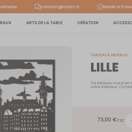
olitaine
contact@citizz.fr
Made in Fran
URAUX
ARTS DE LA TABLE
CRÉATION
ACCESSO
TABLEAUX MURAUX
LILLE
Ce tableau mural en m
votre intérieur. Comb
73,00
€
quan
TTC
de