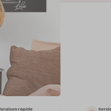
LIL
ivraison rapide
Servic