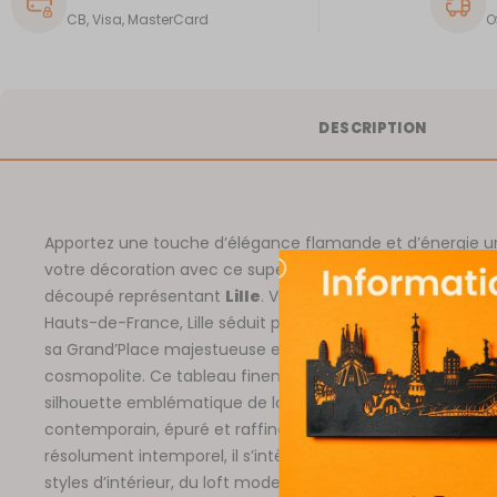
CB, Visa, MasterCard
O
DESCRIPTION
Apportez une touche d’élégance flamande et d’énergie u
votre décoration avec ce superbe tableau mural en méta
découpé représentant
Lille
. Ville d’art et d’histoire, capita
Hauts-de-France, Lille séduit par son architecture flambo
sa Grand’Place majestueuse et son ambiance chaleureus
cosmopolite. Ce tableau finement découpé rend hommag
silhouette emblématique de la ville dans un design
contemporain, épuré et raffiné. Léger, facile à accrocher 
résolument intemporel, il s’intègre parfaitement dans tous
styles d’intérieur, du loft moderne au cocon plus classique