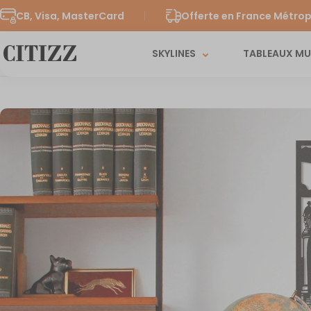
CB, Visa, MasterCard
Offerte en France Métrop
SKYLINES
TABLEAUX M