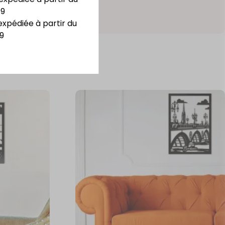
09
expédiée à partir du
9