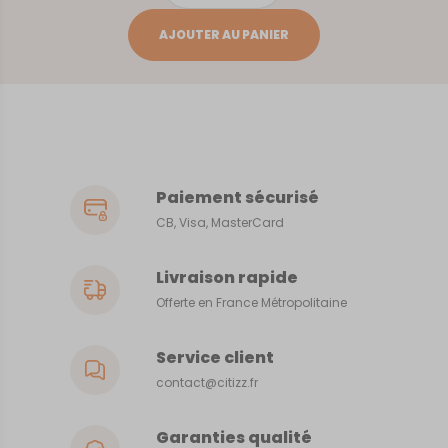
de
BAGNOLES
AJOUTER AU PANIER
DE
L'ORNE
Paiement sécurisé
CB, Visa, MasterCard
Livraison rapide
Offerte en France Métropolitaine
Service client
contact@citizz.fr
Garanties qualité