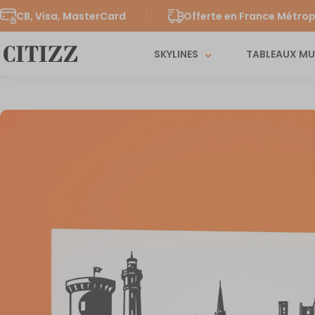
CB, Visa, MasterCard
Offerte en France Métrop
SKYLINES
TABLEAUX M