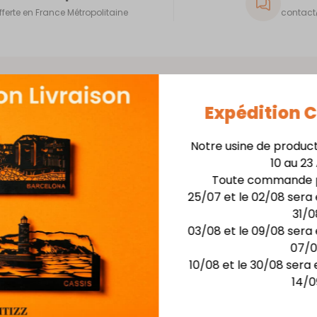
fferte en France Métropolitaine
contact@
Expédition
Notre usine de produc
Skyline 40cm + Support
10 au 23
Toute commande p
Matière : skyline en
25/07 et le 02/08 sera 
Finition : Laquage hau
31/0
Dimensions :larg. 40 c
03/08 et le 09/08 sera 
Possibilité de rétro-écla
07/
10/08 et le 30/08 sera 
14/0