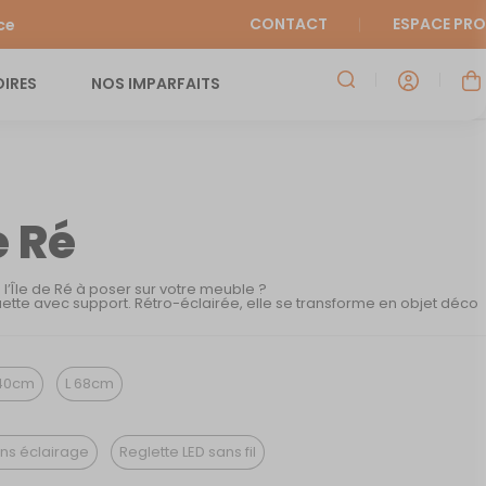
CONTACT
ESPACE PRO
ce
IRES
NOS IMPARFAITS
e Ré
 l’Île de Ré à poser sur votre meuble ?
ette avec support. Rétro-éclairée, elle se transforme en objet déco
40cm
L 68cm
ns éclairage
Reglette LED sans fil