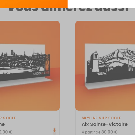
Vous aimerez aussi
R SOCLE
SKYLINE SUR SOCLE
me
Aix Sainte-Victoire
0,00
€
80,00
€
À partir de