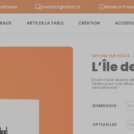
olitaine
contact@citizz.fr
Made in Fran
URAUX
ARTS DE LA TABLE
CRÉATION
ACCESSO
SKYLINE SUR SOCLE
L’Île d
Envie d’une skyline de
Optez pour une silhou
sensationnel !
DIMENSION
M 
OPTION LED
Sa