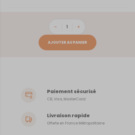
quantité
de
La
AJOUTER AU PANIER
Clusaz
Paiement sécurisé
CB, Visa, MasterCard
Livraison rapide
Offerte en France Métropolitaine