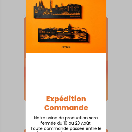
Audierne
À partir de
80,00
€
Expédition
Commande
SKYLINE SUR SOCLE
Arcachon
Notre usine de production sera
À partir de
80,00
€
fermée du 10 au 23 Août.
Toute commande passée entre le