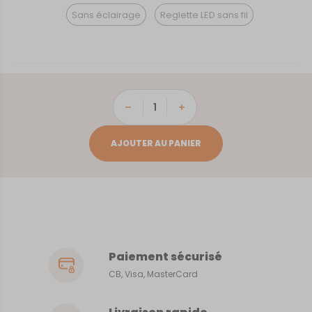
Sans éclairage
Reglette LED sans fil
quantité
de
la
AJOUTER AU PANIER
Baie
des
Trépassés
Paiement sécurisé
CB, Visa, MasterCard