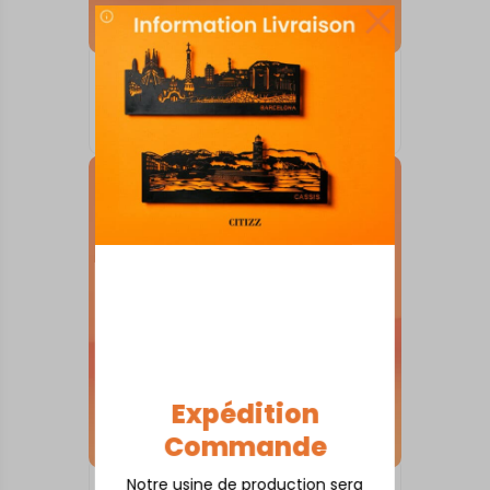
SKYLINE SUR SOCLE
Aix Sainte-Victoire
À partir de
80,00
€
Expédition
Commande
Notre usine de production sera