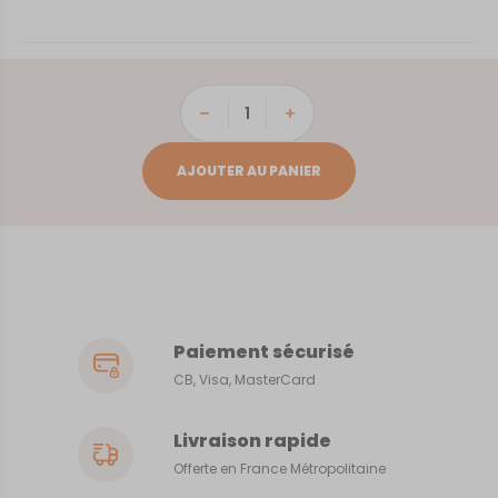
quantité
de
Golfe
AJOUTER AU PANIER
du
Morbihan
Paiement sécurisé
CB, Visa, MasterCard
Livraison rapide
Offerte en France Métropolitaine