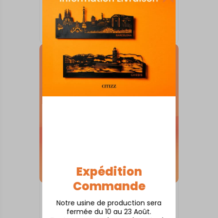
SKYLINE SUR SOCLE
Angers
À partir de
80,00
€
Expédition
Commande
SKYLINE SUR SOCLE
Notre usine de production sera
Angoulême
fermée du 10 au 23 Août.
À partir de
80,00
€