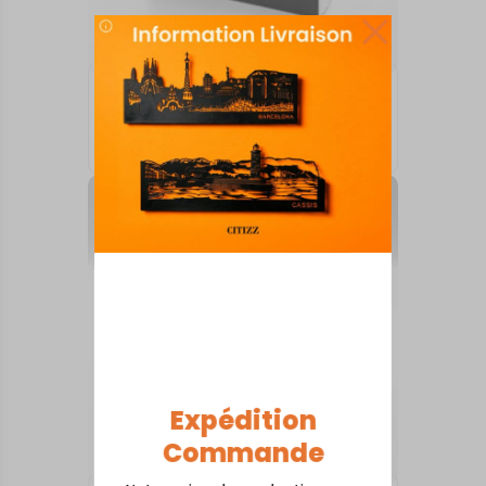
ARTS DE LA TABLE
Villefranche de Rouergue
18,00
€
Expédition
Commande