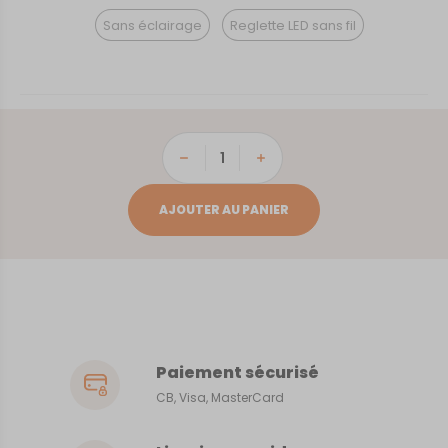
Sans éclairage
Reglette LED sans fil
quantité
de
Copenhague
AJOUTER AU PANIER
Paiement sécurisé
CB, Visa, MasterCard