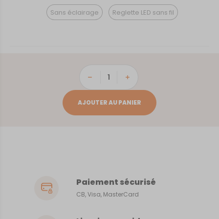
Sans éclairage
Reglette LED sans fil
quantité
de
Cancale
AJOUTER AU PANIER
Paiement sécurisé
CB, Visa, MasterCard