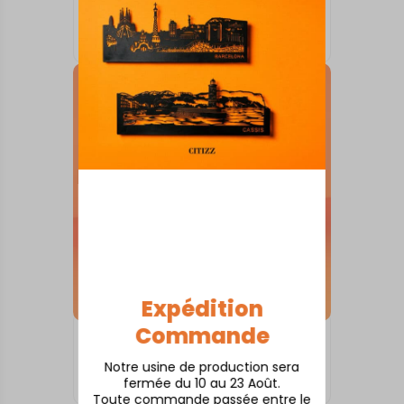
SKYLINE SUR SOCLE
Audierne
À partir de
80,00
€
Expédition
Commande
SKYLINE SUR SOCLE
Anduze
Notre usine de production sera
fermée du 10 au 23 Août.
À partir de
80,00
€
Toute commande passée entre le