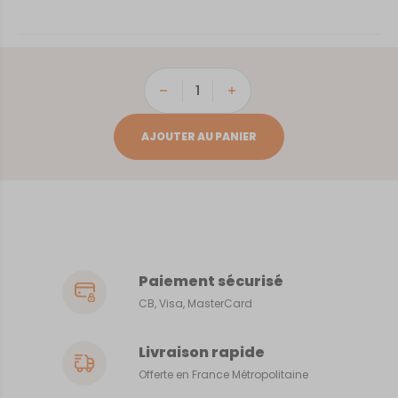
quantité
de
Camargue
AJOUTER AU PANIER
Paiement sécurisé
CB, Visa, MasterCard
Livraison rapide
Offerte en France Métropolitaine