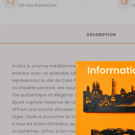
CB, Visa, MasterCard
O
DESCRIPTION
Invitez le charme méditerranéen et l’âme corse dans votr
intérieur avec ce splendide tableau mural en métal déco
représentant la ville de Calvi. Perle de la Balagne, Calvi séd
sa citadelle perchée, ses eaux turquoise et son ambiance 
fois authentique et élégante. Ce tableau au design mode
épuré capture l’essence de cette ville côtière emblémati
offrant une touche d’évasion et de soleil à votre décorati
Léger, facile à accrocher et intemporel, il s’intègre parfa
à tous les styles d’intérieur, qu’ils soient contemporains, n
ou bohèmes. Offrez à vos murs une œuvre raffinée, symb