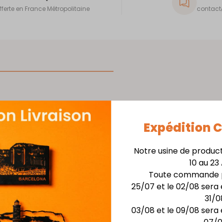
fferte en France Métropolitaine
contact@
e
Tableau mural décorati
upé
Expédition
Matière :
Acier épaiss
uit par
à la
Notre usine de produc
Finition :
Laquage noir 
rne et
10 au 23
que,
Toute commande p
Installation facile avec 
on.
25/07 et le 02/08 sera 
itement
**Dimensions :**larg. 4
31/0
aturels
03/08 et le 09/08 sera 
ole de