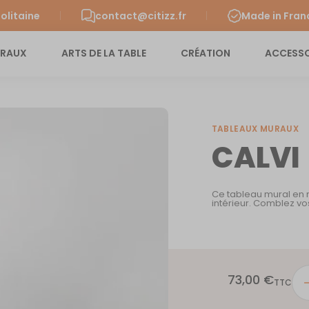
olitaine
contact@citizz.fr
Made in Fran
URAUX
ARTS DE LA TABLE
CRÉATION
ACCESSO
TABLEAUX MURAUX
CALVI
Ce tableau mural en 
intérieur. Comblez vo
73,00
€
quan
TTC
de