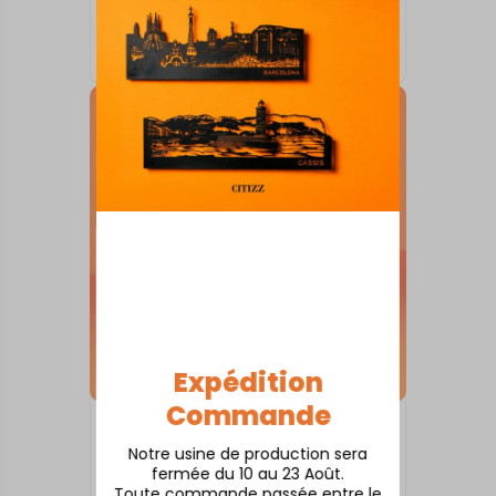
SKYLINE SUR SOCLE
Anduze
À partir de
80,00
€
Expédition
Commande
SKYLINE SUR SOCLE
Andernos
Notre usine de production sera
fermée du 10 au 23 Août.
À partir de
80,00
€
Toute commande passée entre le