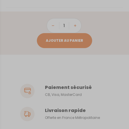
quantité
de
Bonifacio
AJOUTER AU PANIER
Paiement sécurisé
CB, Visa, MasterCard
Livraison rapide
Offerte en France Métropolitaine