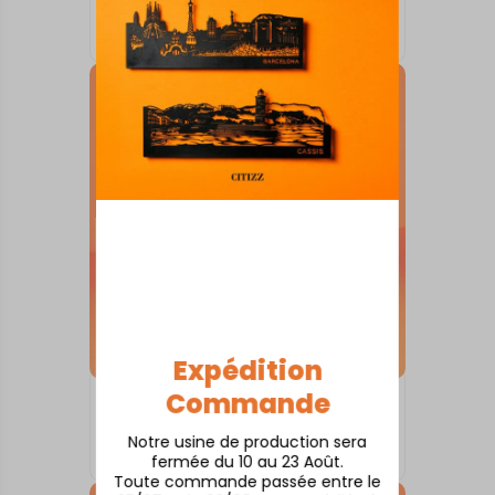
Antibes
À partir de
80,00
€
Expédition
Commande
SKYLINE SUR SOCLE
Annecy
Notre usine de production sera
À partir de
80,00
€
fermée du 10 au 23 Août.
Toute commande passée entre le