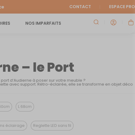
CONTACT
ESPACE PRO
ce
IRES
NOS IMPARFAITS
ne – le Port
u port d’Audierne à poser sur votre meuble ?
ette avec support. Rétro-éclairée, elle se transforme en objet déco
40cm
L 68cm
ns éclairage
Reglette LED sans fil