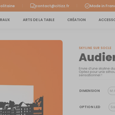
olitaine
contact@citizz.fr
Made in Fran
URAUX
ARTS DE LA TABLE
CRÉATION
ACCESSO
SKYLINE SUR SOCLE
Audier
Envie d’une skyline d
Optez pour une silhou
sensationnel !
DIMENSION
M 
OPTION LED
Sa