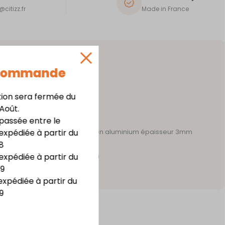
citizz.fr
Made in France
 Commande
tion sera fermée du
 Août.
assée entre le
expédiée à partir du
 acier épaisseur 1mm – support en aluminium épaisseur 3mm
8
te résistance
expédiée à partir du
m x haut. 20,8 cm x prof. 7,3 cm
09
irage LED
expédiée à partir du
9