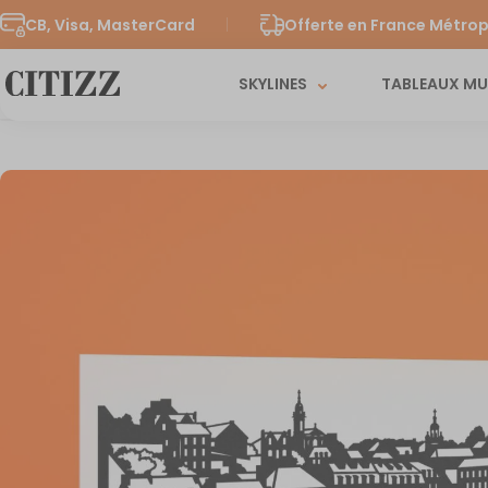
CB, Visa, MasterCard
Offerte en France Métrop
SKYLINES
TABLEAUX M