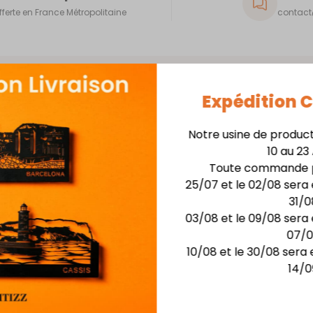
fferte en France Métropolitaine
contact@
Expédition
Notre usine de produc
10 au 23
Skyline 40cm + Support
Toute commande p
25/07 et le 02/08 sera 
Matière : skyline en
31/0
Finition : Laquage hau
03/08 et le 09/08 sera 
Dimensions :larg. 40 c
07/
Possibilité de rétro-écla
10/08 et le 30/08 sera 
14/0
Vous aimerez aussi