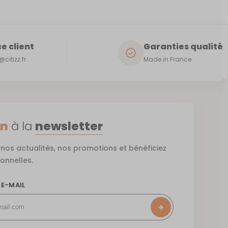
e client
Garanties qualité
citizz.fr
Made in France
on
à la
newsletter
nos actualités, nos promotions et bénéficiez
ionnelles.
 E-MAIL