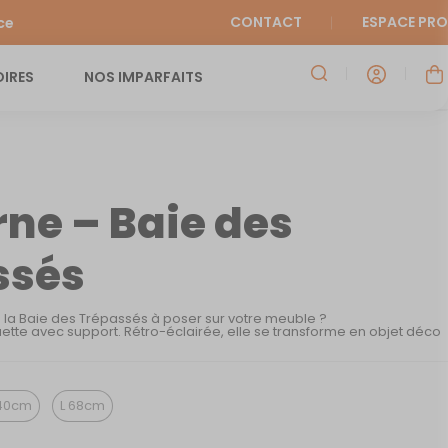
CONTACT
ESPACE PRO
ce
IRES
NOS IMPARFAITS
ne – Baie des
ssés
e la Baie des Trépassés à poser sur votre meuble ?
ette avec support. Rétro-éclairée, elle se transforme en objet déco
40cm
L 68cm