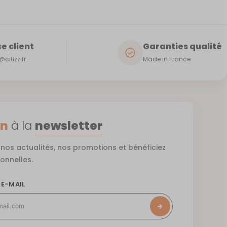
e client
Garanties qualité
citizz.fr
Made in France
on
à la
newsletter
nos actualités, nos promotions et bénéficiez
ionnelles.
 E-MAIL