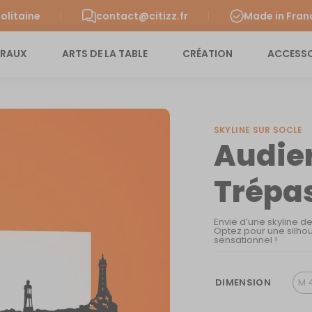
olitaine
contact@citizz.fr
Made in Fran
URAUX
ARTS DE LA TABLE
CRÉATION
ACCESSO
SKYLINE SUR SOCLE
Audier
Trépa
Envie d’une skyline d
Optez pour une silhou
sensationnel !
DIMENSION
M 