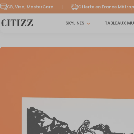
CB, Visa, MasterCard
Offerte en France Métrop
SKYLINES
TABLEAUX M