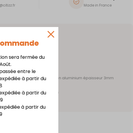
citizz.fr
Made in France
 Commande
tion sera fermée du
 Août.
assée entre le
expédiée à partir du
 acier épaisseur 1mm – support en aluminium épaisseur 3mm
8
te résistance
expédiée à partir du
m x haut. 20,8 cm x prof. 7,3 cm
09
irage LED
expédiée à partir du
9