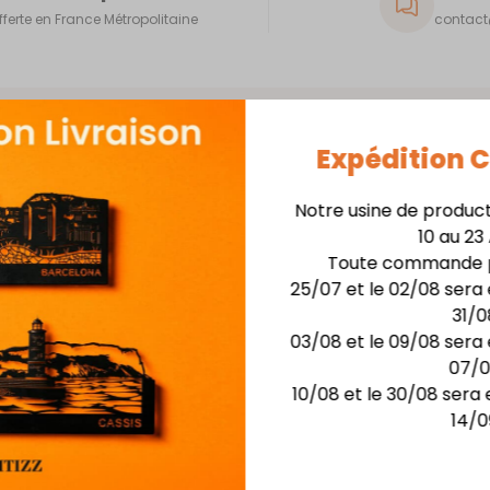
fferte en France Métropolitaine
contact@
Expédition
Notre usine de produc
10 au 23
Skyline 40cm + Support
Toute commande p
25/07 et le 02/08 sera 
Matière : skyline en
31/0
Finition : Laquage hau
03/08 et le 09/08 sera 
Dimensions :larg. 40 c
07/
Possibilité de rétro-écla
10/08 et le 30/08 sera 
14/0
Vous aimerez aussi