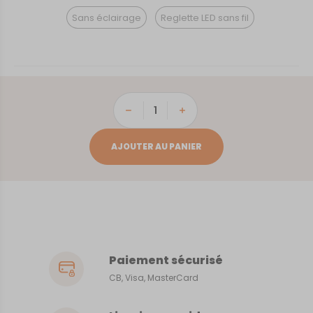
Sans éclairage
Reglette LED sans fil
quantité
de
Anduze
AJOUTER AU PANIER
Paiement sécurisé
CB, Visa, MasterCard