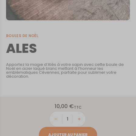
BOULES DE NOËL
ALES
Apportez la magie d’Alès à votre sapin avec cette boule de
Noël en acier laqué blanc mettant à l’honneur les
emblématiques Cévennes, parfaite pour sublimer votre
décoration.
10,00
€
TTC
quantité
de
ALES
AJOUTER AU PANIER